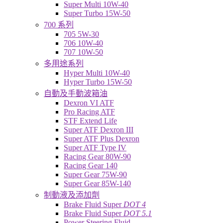
Super Multi 10W-40
Super Turbo 15W-50
700 系列
705 5W-30
706 10W-40
707 10W-50
多用途系列
Hyper Multi 10W-40
Hyper Turbo 15W-50
自動及手動波箱油
Dexron VI ATF
Pro Racing ATF
STF Extend Life
Super ATF Dexron III
Super ATF Plus Dexron
Super ATF Type IV
Racing Gear 80W-90
Racing Gear 140
Super Gear 75W-90
Super Gear 85W-140
制動液及添加劑
Brake Fluid Super
DOT 4
Brake Fluid Super
DOT 5.1
Power Steering Fluid