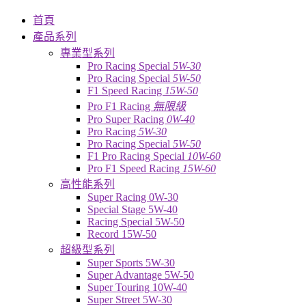
首頁
產品系列
專業型系列
Pro Racing Special
5W-30
Pro Racing Special
5W-50
F1 Speed Racing
15W-50
Pro F1 Racing
無限級
Pro Super Racing
0W-40
Pro Racing
5W-30
Pro Racing Special
5W-50
F1 Pro Racing Special
10W-60
Pro F1 Speed Racing
15W-60
高性能系列
Super Racing 0W-30
Special Stage 5W-40
Racing Special 5W-50
Record 15W-50
超級型系列
Super Sports 5W-30
Super Advantage 5W-50
Super Touring 10W-40
Super Street 5W-30