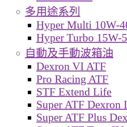
多用途系列
Hyper Multi 10W-4
Hyper Turbo 15W-
自動及手動波箱油
Dexron VI ATF
Pro Racing ATF
STF Extend Life
Super ATF Dexron I
Super ATF Plus De