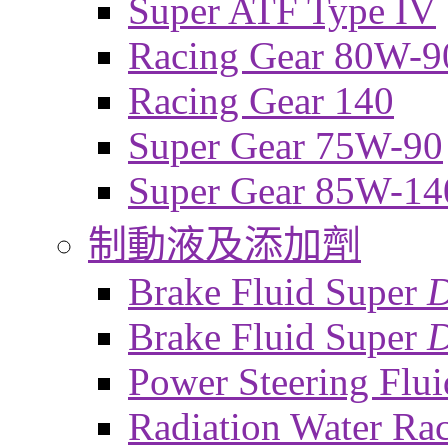
Super ATF Type IV
Racing Gear 80W-9
Racing Gear 140
Super Gear 75W-90
Super Gear 85W-14
制動液及添加劑
Brake Fluid Super
Brake Fluid Super
D
Power Steering Flui
Radiation Water Ra