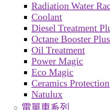
Radiation Water Ra
Coolant
Diesel Treatment Pl
Octane Booster Plus
Oil Treatment
Power Magic
Eco Magic
Ceramics Protection
Natulux
電單車系列