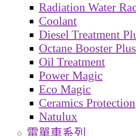
Radiation Water Ra
Coolant
Diesel Treatment Pl
Octane Booster Plus
Oil Treatment
Power Magic
Eco Magic
Ceramics Protection
Natulux
電單車系列