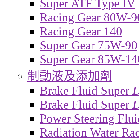
Super ATF Type IV
Racing Gear 80W-9
Racing Gear 140
Super Gear 75W-90
Super Gear 85W-14
制動液及添加劑
Brake Fluid Super
Brake Fluid Super
D
Power Steering Flui
Radiation Water Ra