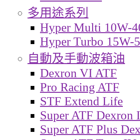
多用途系列
Hyper Multi 10W-4
Hyper Turbo 15W-
自動及手動波箱油
Dexron VI ATF
Pro Racing ATF
STF Extend Life
Super ATF Dexron I
Super ATF Plus De