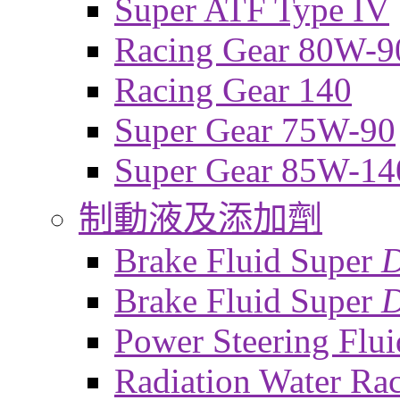
Super ATF Type IV
Racing Gear 80W-9
Racing Gear 140
Super Gear 75W-90
Super Gear 85W-14
制動液及添加劑
Brake Fluid Super
Brake Fluid Super
D
Power Steering Flui
Radiation Water Ra