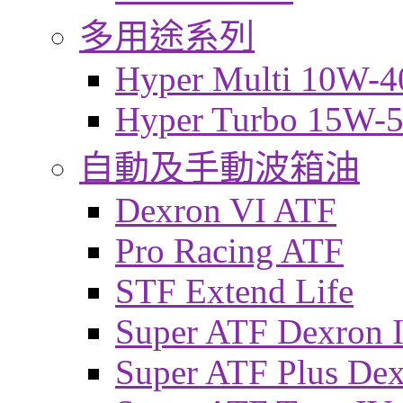
多用途系列
Hyper Multi 10W-4
Hyper Turbo 15W-
自動及手動波箱油
Dexron VI ATF
Pro Racing ATF
STF Extend Life
Super ATF Dexron I
Super ATF Plus De