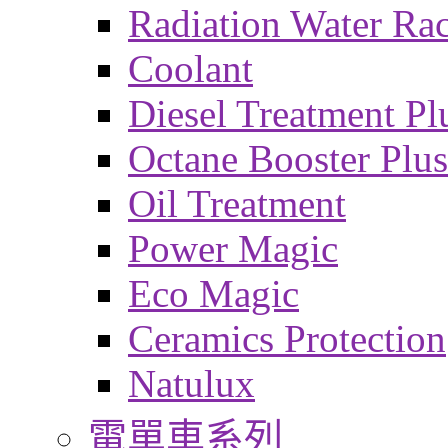
Radiation Water Ra
Coolant
Diesel Treatment Pl
Octane Booster Plus
Oil Treatment
Power Magic
Eco Magic
Ceramics Protection
Natulux
電單車系列