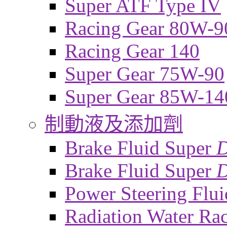
Super ATF Type IV
Racing Gear 80W-9
Racing Gear 140
Super Gear 75W-90
Super Gear 85W-14
制動液及添加劑
Brake Fluid Super
Brake Fluid Super
D
Power Steering Flui
Radiation Water Ra