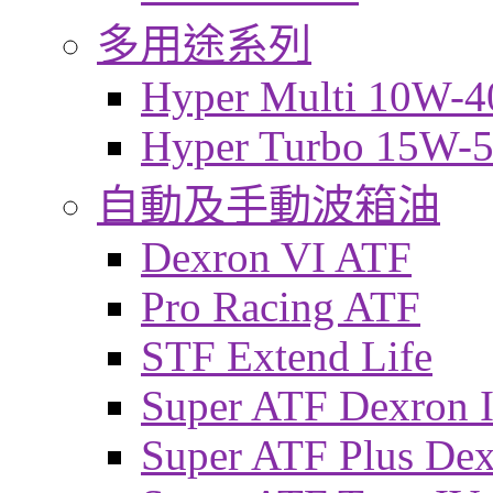
多用途系列
Hyper Multi 10W-4
Hyper Turbo 15W-
自動及手動波箱油
Dexron VI ATF
Pro Racing ATF
STF Extend Life
Super ATF Dexron I
Super ATF Plus De