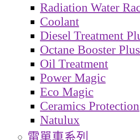
Radiation Water Ra
Coolant
Diesel Treatment Pl
Octane Booster Plus
Oil Treatment
Power Magic
Eco Magic
Ceramics Protection
Natulux
電單車系列