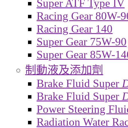
Super ATF Type IV
Racing Gear 80W-9
Racing Gear 140
Super Gear 75W-90
Super Gear 85W-14
制動液及添加劑
Brake Fluid Super
Brake Fluid Super
D
Power Steering Flui
Radiation Water Ra