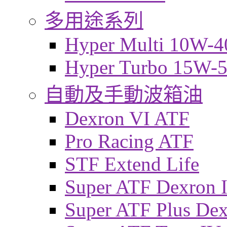
多用途系列
Hyper Multi 10W-4
Hyper Turbo 15W-
自動及手動波箱油
Dexron VI ATF
Pro Racing ATF
STF Extend Life
Super ATF Dexron I
Super ATF Plus De