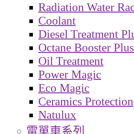
Radiation Water Ra
Coolant
Diesel Treatment Pl
Octane Booster Plus
Oil Treatment
Power Magic
Eco Magic
Ceramics Protection
Natulux
電單車系列