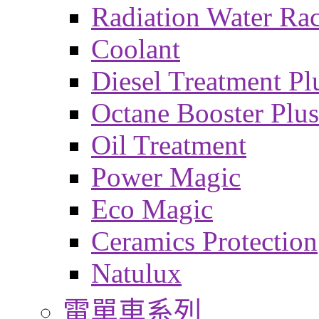
Radiation Water Ra
Coolant
Diesel Treatment Pl
Octane Booster Plus
Oil Treatment
Power Magic
Eco Magic
Ceramics Protection
Natulux
電單車系列