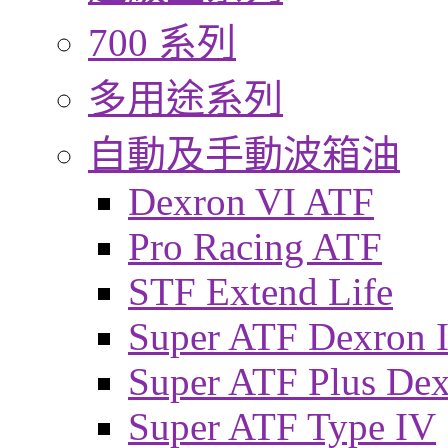
700 系列
多用途系列
自動及手動波箱油
Dexron VI ATF
Pro Racing ATF
STF Extend Life
Super ATF Dexron I
Super ATF Plus De
Super ATF Type IV