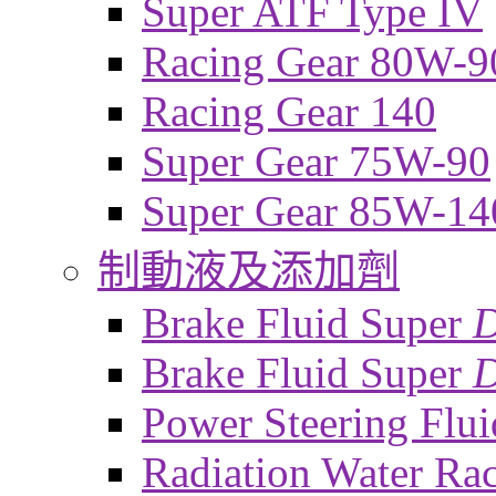
Super ATF Type IV
Racing Gear 80W-9
Racing Gear 140
Super Gear 75W-90
Super Gear 85W-14
制動液及添加劑
Brake Fluid Super
Brake Fluid Super
D
Power Steering Flui
Radiation Water Ra