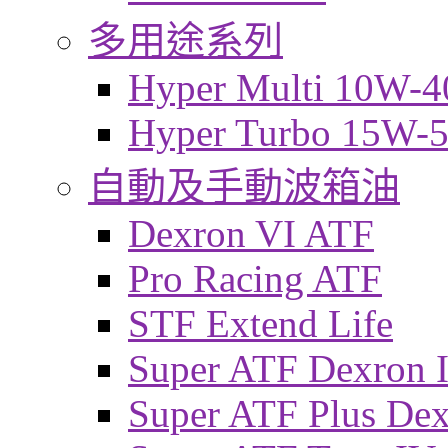
多用途系列
Hyper Multi 10W-4
Hyper Turbo 15W-
自動及手動波箱油
Dexron VI ATF
Pro Racing ATF
STF Extend Life
Super ATF Dexron I
Super ATF Plus De