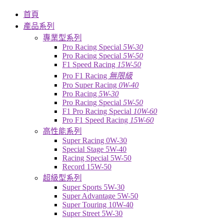
首頁
產品系列
專業型系列
Pro Racing Special
5W-30
Pro Racing Special
5W-50
F1 Speed Racing
15W-50
Pro F1 Racing
無限級
Pro Super Racing
0W-40
Pro Racing
5W-30
Pro Racing Special
5W-50
F1 Pro Racing Special
10W-60
Pro F1 Speed Racing
15W-60
高性能系列
Super Racing 0W-30
Special Stage 5W-40
Racing Special 5W-50
Record 15W-50
超級型系列
Super Sports 5W-30
Super Advantage 5W-50
Super Touring 10W-40
Super Street 5W-30