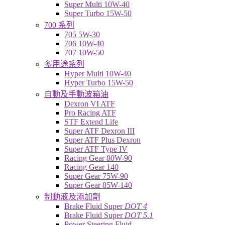
Super Multi 10W-40
Super Turbo 15W-50
700 系列
705 5W-30
706 10W-40
707 10W-50
多用途系列
Hyper Multi 10W-40
Hyper Turbo 15W-50
自動及手動波箱油
Dexron VI ATF
Pro Racing ATF
STF Extend Life
Super ATF Dexron III
Super ATF Plus Dexron
Super ATF Type IV
Racing Gear 80W-90
Racing Gear 140
Super Gear 75W-90
Super Gear 85W-140
制動液及添加劑
Brake Fluid Super
DOT 4
Brake Fluid Super
DOT 5.1
Power Steering Fluid