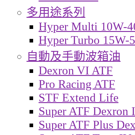
多用途系列
Hyper Multi 10W-4
Hyper Turbo 15W-
自動及手動波箱油
Dexron VI ATF
Pro Racing ATF
STF Extend Life
Super ATF Dexron I
Super ATF Plus De