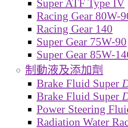
Super ATF Type IV
Racing Gear 80W-9
Racing Gear 140
Super Gear 75W-90
Super Gear 85W-14
制動液及添加劑
Brake Fluid Super
Brake Fluid Super
D
Power Steering Flui
Radiation Water Ra