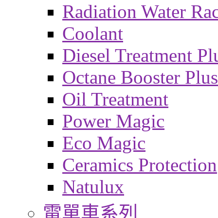
Radiation Water Ra
Coolant
Diesel Treatment Pl
Octane Booster Plus
Oil Treatment
Power Magic
Eco Magic
Ceramics Protection
Natulux
電單車系列