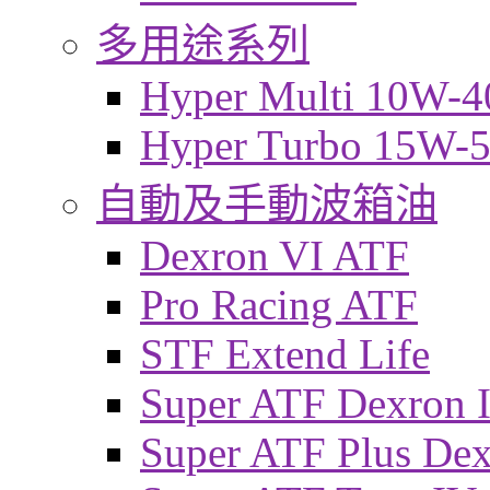
多用途系列
Hyper Multi 10W-4
Hyper Turbo 15W-
自動及手動波箱油
Dexron VI ATF
Pro Racing ATF
STF Extend Life
Super ATF Dexron I
Super ATF Plus De