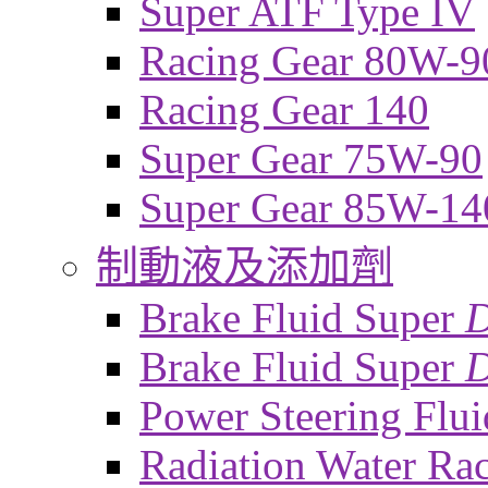
Super ATF Type IV
Racing Gear 80W-9
Racing Gear 140
Super Gear 75W-90
Super Gear 85W-14
制動液及添加劑
Brake Fluid Super
Brake Fluid Super
D
Power Steering Flui
Radiation Water Ra