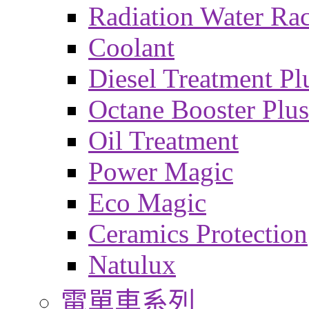
Radiation Water Ra
Coolant
Diesel Treatment Pl
Octane Booster Plus
Oil Treatment
Power Magic
Eco Magic
Ceramics Protection
Natulux
電單車系列