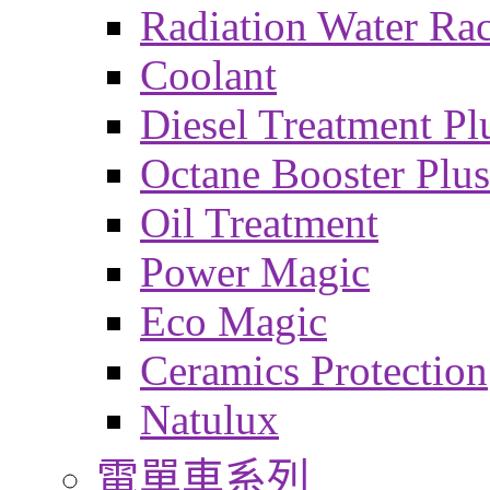
Radiation Water Ra
Coolant
Diesel Treatment Pl
Octane Booster Plus
Oil Treatment
Power Magic
Eco Magic
Ceramics Protection
Natulux
電單車系列