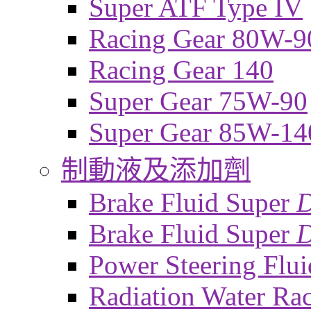
Super ATF Type IV
Racing Gear 80W-9
Racing Gear 140
Super Gear 75W-90
Super Gear 85W-14
制動液及添加劑
Brake Fluid Super
Brake Fluid Super
D
Power Steering Flui
Radiation Water Ra