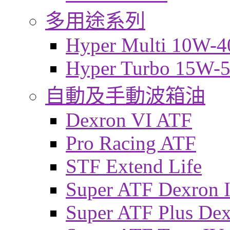
多用途系列
Hyper Multi 10W-4
Hyper Turbo 15W-
自動及手動波箱油
Dexron VI ATF
Pro Racing ATF
STF Extend Life
Super ATF Dexron I
Super ATF Plus De