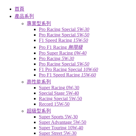
首頁
產品系列
專業型系列
Pro Racing Special
5W-30
Pro Racing Special
5W-50
F1 Speed Racing
15W-50
Pro F1 Racing
無限級
Pro Super Racing
0W-40
Pro Racing
5W-30
Pro Racing Special
5W-50
F1 Pro Racing Special
10W-60
Pro F1 Speed Racing
15W-60
高性能系列
Super Racing 0W-30
Special Stage 5W-40
Racing Special 5W-50
Record 15W-50
超級型系列
Super Sports 5W-30
Super Advantage 5W-50
Super Touring 10W-40
Super Street 5W-30