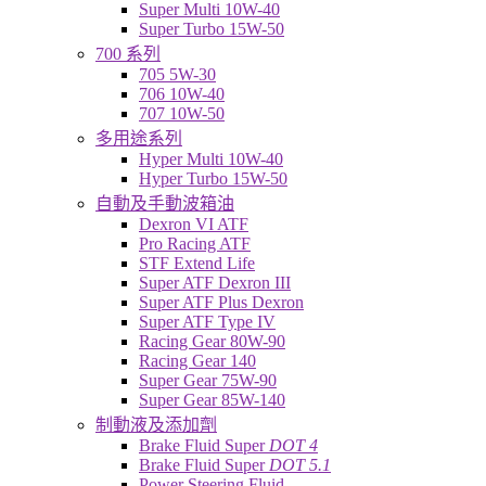
Super Multi 10W-40
Super Turbo 15W-50
700 系列
705 5W-30
706 10W-40
707 10W-50
多用途系列
Hyper Multi 10W-40
Hyper Turbo 15W-50
自動及手動波箱油
Dexron VI ATF
Pro Racing ATF
STF Extend Life
Super ATF Dexron III
Super ATF Plus Dexron
Super ATF Type IV
Racing Gear 80W-90
Racing Gear 140
Super Gear 75W-90
Super Gear 85W-140
制動液及添加劑
Brake Fluid Super
DOT 4
Brake Fluid Super
DOT 5.1
Power Steering Fluid