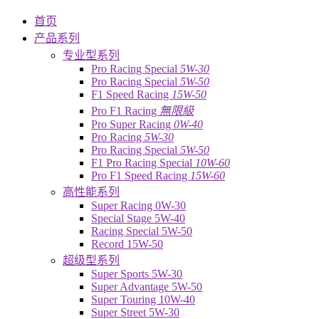
首页
产品系列
专业型系列
Pro Racing Special
5W-30
Pro Racing Special
5W-50
F1 Speed Racing
15W-50
Pro F1 Racing
無限級
Pro Super Racing
0W-40
Pro Racing
5W-30
Pro Racing Special
5W-50
F1 Pro Racing Special
10W-60
Pro F1 Speed Racing
15W-60
高性能系列
Super Racing 0W-30
Special Stage 5W-40
Racing Special 5W-50
Record 15W-50
超级型系列
Super Sports 5W-30
Super Advantage 5W-50
Super Touring 10W-40
Super Street 5W-30