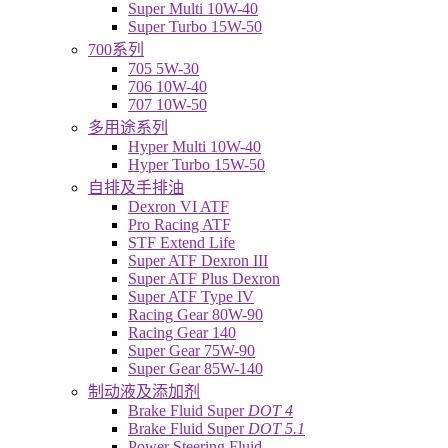
Super Multi 10W-40
Super Turbo 15W-50
700系列
705 5W-30
706 10W-40
707 10W-50
多用途系列
Hyper Multi 10W-40
Hyper Turbo 15W-50
自排及手排油
Dexron VI ATF
Pro Racing ATF
STF Extend Life
Super ATF Dexron III
Super ATF Plus Dexron
Super ATF Type IV
Racing Gear 80W-90
Racing Gear 140
Super Gear 75W-90
Super Gear 85W-140
制动液及添加剂
Brake Fluid Super
DOT 4
Brake Fluid Super
DOT 5.1
Power Steering Fluid