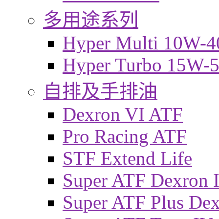
多用途系列
Hyper Multi 10W-4
Hyper Turbo 15W-
自排及手排油
Dexron VI ATF
Pro Racing ATF
STF Extend Life
Super ATF Dexron I
Super ATF Plus De