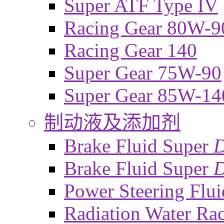
Super ATF Type IV
Racing Gear 80W-9
Racing Gear 140
Super Gear 75W-90
Super Gear 85W-14
制动液及添加剂
Brake Fluid Super
Brake Fluid Super
D
Power Steering Flui
Radiation Water Ra