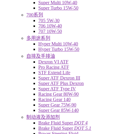
Super Multi 10W-40
Super Turbo 15W-50
700系列
705 5W-30
706 10W-40
707 10W-50
多用途系列
Hyper Multi 10W-40
Hyper Turbo 15W-50
自排及手排油
Dexron VI ATF
Pro Racing ATF
STF Extend Life
Super ATF Dexron III
Super ATF Plus Dexron
Super ATF Type IV
Racing Gear 80W-90
Racing Gear 140
Super Gear 75W-90
Super Gear 85W-140
制动液及添加剂
Brake Fluid Super
DOT 4
Brake Fluid Super
DOT 5.1
Power Steering Fluid