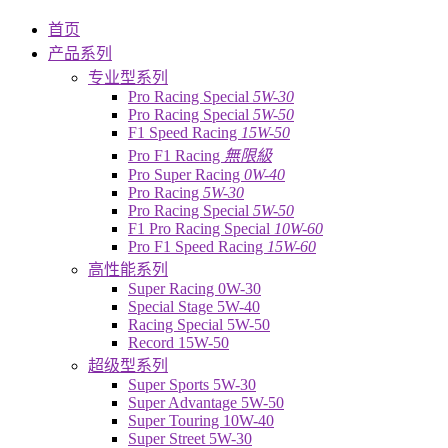
首页
产品系列
专业型系列
Pro Racing Special
5W-30
Pro Racing Special
5W-50
F1 Speed Racing
15W-50
Pro F1 Racing
無限級
Pro Super Racing
0W-40
Pro Racing
5W-30
Pro Racing Special
5W-50
F1 Pro Racing Special
10W-60
Pro F1 Speed Racing
15W-60
高性能系列
Super Racing 0W-30
Special Stage 5W-40
Racing Special 5W-50
Record 15W-50
超级型系列
Super Sports 5W-30
Super Advantage 5W-50
Super Touring 10W-40
Super Street 5W-30