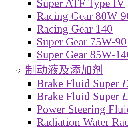
Super ATF Type IV
Racing Gear 80W-9
Racing Gear 140
Super Gear 75W-90
Super Gear 85W-14
制动液及添加剂
Brake Fluid Super
Brake Fluid Super
D
Power Steering Flui
Radiation Water Ra