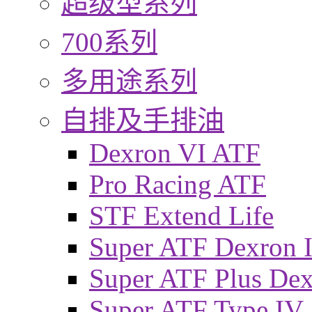
超级型系列
700系列
多用途系列
自排及手排油
Dexron VI ATF
Pro Racing ATF
STF Extend Life
Super ATF Dexron I
Super ATF Plus De
Super ATF Type IV