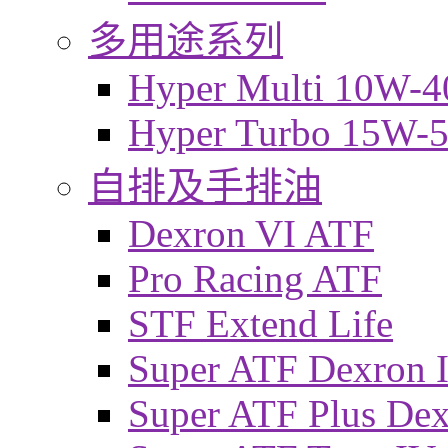
多用途系列
Hyper Multi 10W-4
Hyper Turbo 15W-
自排及手排油
Dexron VI ATF
Pro Racing ATF
STF Extend Life
Super ATF Dexron I
Super ATF Plus De