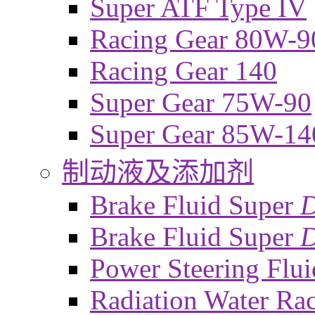
Super ATF Type IV
Racing Gear 80W-9
Racing Gear 140
Super Gear 75W-90
Super Gear 85W-14
制动液及添加剂
Brake Fluid Super
Brake Fluid Super
D
Power Steering Flui
Radiation Water Ra