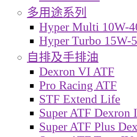
多用途系列
Hyper Multi 10W-4
Hyper Turbo 15W-
自排及手排油
Dexron VI ATF
Pro Racing ATF
STF Extend Life
Super ATF Dexron I
Super ATF Plus De