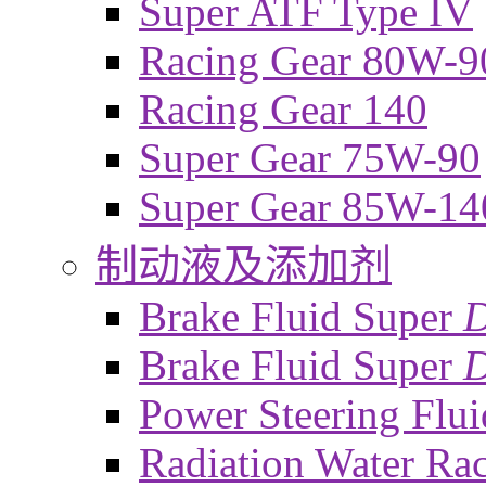
Super ATF Type IV
Racing Gear 80W-9
Racing Gear 140
Super Gear 75W-90
Super Gear 85W-14
制动液及添加剂
Brake Fluid Super
Brake Fluid Super
D
Power Steering Flui
Radiation Water Ra