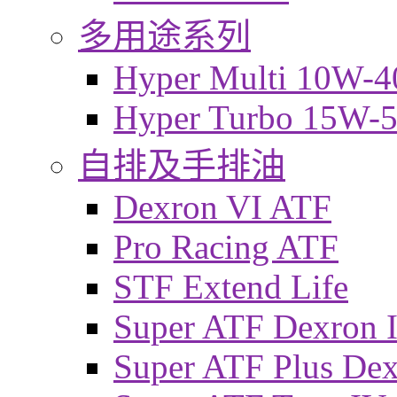
多用途系列
Hyper Multi 10W-4
Hyper Turbo 15W-
自排及手排油
Dexron VI ATF
Pro Racing ATF
STF Extend Life
Super ATF Dexron I
Super ATF Plus De