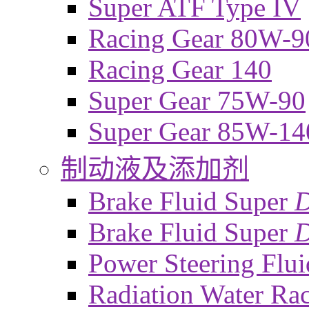
Super ATF Type IV
Racing Gear 80W-9
Racing Gear 140
Super Gear 75W-90
Super Gear 85W-14
制动液及添加剂
Brake Fluid Super
Brake Fluid Super
D
Power Steering Flui
Radiation Water Ra