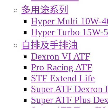
多用途系列
Hyper Multi 10W-4
Hyper Turbo 15W-
自排及手排油
Dexron VI ATF
Pro Racing ATF
STF Extend Life
Super ATF Dexron I
Super ATF Plus De