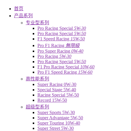
首页
产品系列
专业型系列
Pro Racing Special
5W-30
Pro Racing Special
5W-50
F1 Speed Racing
15W-50
Pro F1 Racing
無限級
Pro Super Racing
0W-40
Pro Racing
5W-30
Pro Racing Special
5W-50
F1 Pro Racing Special
10W-60
Pro F1 Speed Racing
15W-60
高性能系列
Super Racing 0W-30
Special Stage 5W-40
Racing Special 5W-50
Record 15W-50
超级型系列
Super Sports 5W-30
Super Advantage 5W-50
Super Touring 10W-40
Super Street 5W-30