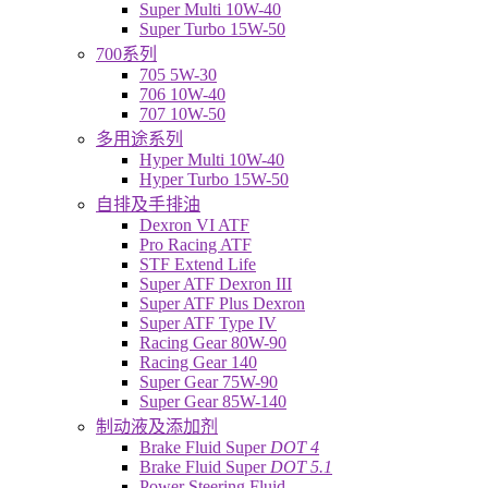
Super Multi 10W-40
Super Turbo 15W-50
700系列
705 5W-30
706 10W-40
707 10W-50
多用途系列
Hyper Multi 10W-40
Hyper Turbo 15W-50
自排及手排油
Dexron VI ATF
Pro Racing ATF
STF Extend Life
Super ATF Dexron III
Super ATF Plus Dexron
Super ATF Type IV
Racing Gear 80W-90
Racing Gear 140
Super Gear 75W-90
Super Gear 85W-140
制动液及添加剂
Brake Fluid Super
DOT 4
Brake Fluid Super
DOT 5.1
Power Steering Fluid