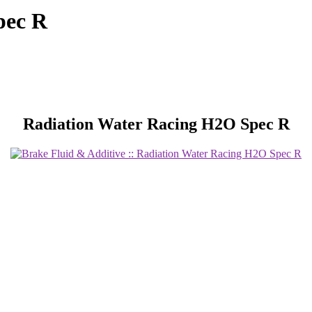
pec R
Radiation Water Racing H2O Spec R