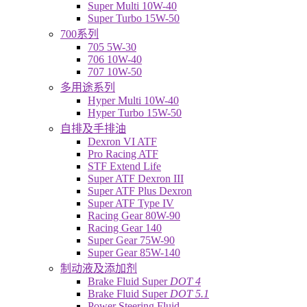
Super Multi 10W-40
Super Turbo 15W-50
700系列
705 5W-30
706 10W-40
707 10W-50
多用途系列
Hyper Multi 10W-40
Hyper Turbo 15W-50
自排及手排油
Dexron VI ATF
Pro Racing ATF
STF Extend Life
Super ATF Dexron III
Super ATF Plus Dexron
Super ATF Type IV
Racing Gear 80W-90
Racing Gear 140
Super Gear 75W-90
Super Gear 85W-140
制动液及添加剂
Brake Fluid Super
DOT 4
Brake Fluid Super
DOT 5.1
Power Steering Fluid