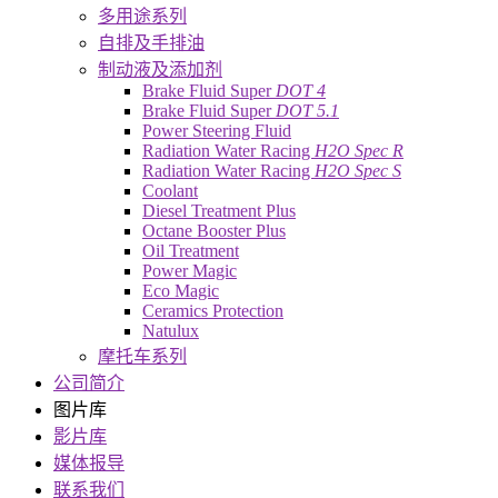
多用途系列
自排及手排油
制动液及添加剂
Brake Fluid Super
DOT 4
Brake Fluid Super
DOT 5.1
Power Steering Fluid
Radiation Water Racing
H2O Spec R
Radiation Water Racing
H2O Spec S
Coolant
Diesel Treatment Plus
Octane Booster Plus
Oil Treatment
Power Magic
Eco Magic
Ceramics Protection
Natulux
摩托车系列
公司简介
图片库
影片库
媒体报导
联系我们