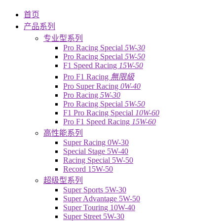
首页
产品系列
专业型系列
Pro Racing Special
5W-30
Pro Racing Special
5W-50
F1 Speed Racing
15W-50
Pro F1 Racing
無限級
Pro Super Racing
0W-40
Pro Racing
5W-30
Pro Racing Special
5W-50
F1 Pro Racing Special
10W-60
Pro F1 Speed Racing
15W-60
高性能系列
Super Racing 0W-30
Special Stage 5W-40
Racing Special 5W-50
Record 15W-50
超级型系列
Super Sports 5W-30
Super Advantage 5W-50
Super Touring 10W-40
Super Street 5W-30