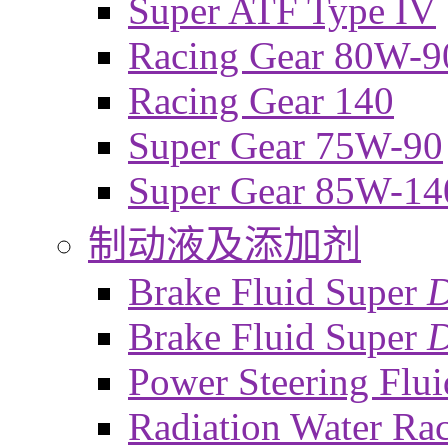
Super ATF Type IV
Racing Gear 80W-9
Racing Gear 140
Super Gear 75W-90
Super Gear 85W-14
制动液及添加剂
Brake Fluid Super
Brake Fluid Super
D
Power Steering Flui
Radiation Water Ra