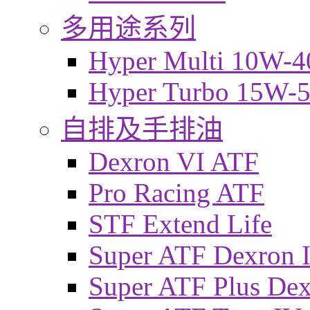
多用途系列
Hyper Multi 10W-4
Hyper Turbo 15W-
自排及手排油
Dexron VI ATF
Pro Racing ATF
STF Extend Life
Super ATF Dexron I
Super ATF Plus De