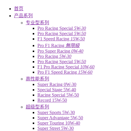
首页
产品系列
专业型系列
Pro Racing Special
5W-30
Pro Racing Special
5W-50
F1 Speed Racing
15W-50
Pro F1 Racing
無限級
Pro Super Racing
0W-40
Pro Racing
5W-30
Pro Racing Special
5W-50
F1 Pro Racing Special
10W-60
Pro F1 Speed Racing
15W-60
高性能系列
Super Racing 0W-30
Special Stage 5W-40
Racing Special 5W-50
Record 15W-50
超级型系列
Super Sports 5W-30
Super Advantage 5W-50
Super Touring 10W-40
Super Street 5W-30