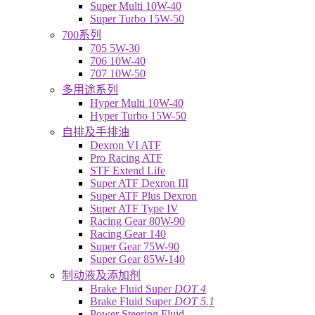
Super Multi 10W-40
Super Turbo 15W-50
700系列
705 5W-30
706 10W-40
707 10W-50
多用途系列
Hyper Multi 10W-40
Hyper Turbo 15W-50
自排及手排油
Dexron VI ATF
Pro Racing ATF
STF Extend Life
Super ATF Dexron III
Super ATF Plus Dexron
Super ATF Type IV
Racing Gear 80W-90
Racing Gear 140
Super Gear 75W-90
Super Gear 85W-140
制动液及添加剂
Brake Fluid Super
DOT 4
Brake Fluid Super
DOT 5.1
Power Steering Fluid