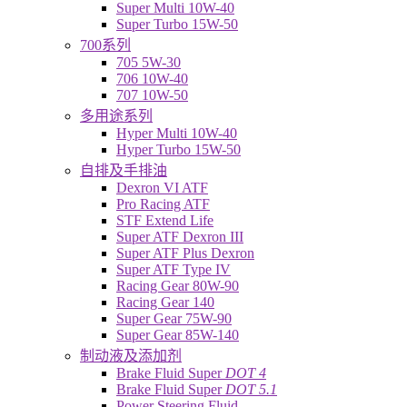
Super Multi 10W-40
Super Turbo 15W-50
700系列
705 5W-30
706 10W-40
707 10W-50
多用途系列
Hyper Multi 10W-40
Hyper Turbo 15W-50
自排及手排油
Dexron VI ATF
Pro Racing ATF
STF Extend Life
Super ATF Dexron III
Super ATF Plus Dexron
Super ATF Type IV
Racing Gear 80W-90
Racing Gear 140
Super Gear 75W-90
Super Gear 85W-140
制动液及添加剂
Brake Fluid Super
DOT 4
Brake Fluid Super
DOT 5.1
Power Steering Fluid