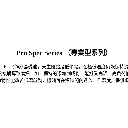
Pro Spec Series （專業型系列）
酯(Polyol Ester)作為基礎油，天生優點是低傾點，在極低溫
觸導致磨損；加上獨特的添加劑成份，能抵受高溫、高負荷情況，抗
ifier)，含低阻力特性能改善低溫啟動，機油可在短時間內進入工作溫度，