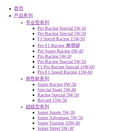
首页
产品系列
专业型系列
Pro Racing Special
5W-30
Pro Racing Special
5W-50
F1 Speed Racing
15W-50
Pro F1 Racing
無限級
Pro Super Racing
0W-40
Pro Racing
5W-30
Pro Racing Special
5W-50
F1 Pro Racing Special
10W-60
Pro F1 Speed Racing
15W-60
高性能系列
Super Racing 0W-30
Special Stage 5W-40
Racing Special 5W-50
Record 15W-50
超级型系列
Super Sports 5W-30
Super Advantage 5W-50
Super Touring 10W-40
Super Street 5W-30