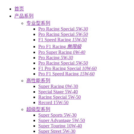
首页
产品系列
专业型系列
Pro Racing Special
5W-30
Pro Racing Special
5W-50
F1 Speed Racing
15W-50
Pro F1 Racing
無限級
Pro Super Racing
0W-40
Pro Racing
5W-30
Pro Racing Special
5W-50
F1 Pro Racing Special
10W-60
Pro F1 Speed Racing
15W-60
高性能系列
Super Racing 0W-30
Special Stage 5W-40
Racing Special 5W-50
Record 15W-50
超级型系列
Super Sports 5W-30
Super Advantage 5W-50
Super Touring 10W-40
Super Street 5W-30