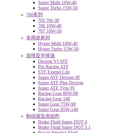
Super Multi 10W-40
Super Turbo 15W-50
700系列
705 5W-30
706 10W-40
707 10W-50
多用途系列
Hyper Multi 10W-40
Hyper Turbo 15W-50
自排及手排油
Dexron VI ATF
Pro Racing ATF
STF Extend Life
Super ATF Dexron III
Super ATF Plus Dexron
Super ATF Type IV
Racing Gear 80W-90
Racing Gear 140
Super Gear 75W-90
Super Gear 85W-140
制动液及添加剂
Brake Fluid Super
DOT 4
Brake Fluid Super
DOT 5.1
Power Steering Fluid