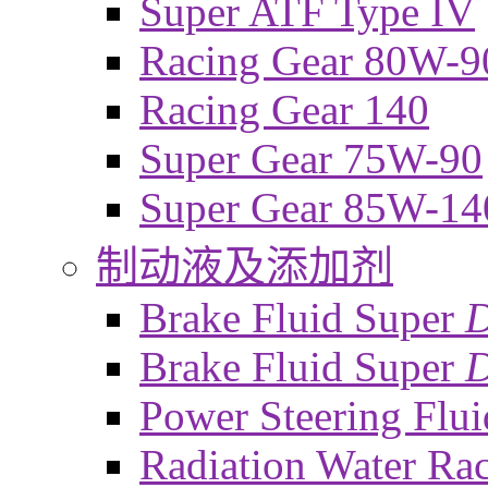
Super ATF Type IV
Racing Gear 80W-9
Racing Gear 140
Super Gear 75W-90
Super Gear 85W-14
制动液及添加剂
Brake Fluid Super
Brake Fluid Super
D
Power Steering Flui
Radiation Water Ra