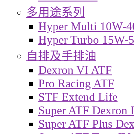
多用途系列
Hyper Multi 10W-4
Hyper Turbo 15W-
自排及手排油
Dexron VI ATF
Pro Racing ATF
STF Extend Life
Super ATF Dexron I
Super ATF Plus De