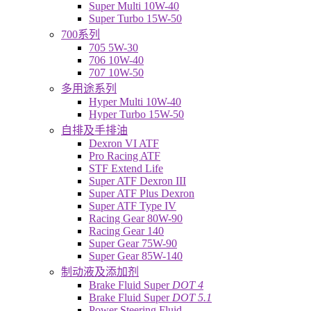
Super Multi 10W-40
Super Turbo 15W-50
700系列
705 5W-30
706 10W-40
707 10W-50
多用途系列
Hyper Multi 10W-40
Hyper Turbo 15W-50
自排及手排油
Dexron VI ATF
Pro Racing ATF
STF Extend Life
Super ATF Dexron III
Super ATF Plus Dexron
Super ATF Type IV
Racing Gear 80W-90
Racing Gear 140
Super Gear 75W-90
Super Gear 85W-140
制动液及添加剂
Brake Fluid Super
DOT 4
Brake Fluid Super
DOT 5.1
Power Steering Fluid