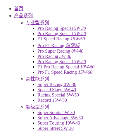
首页
产品系列
专业型系列
Pro Racing Special
5W-30
Pro Racing Special
5W-50
F1 Speed Racing
15W-50
Pro F1 Racing
無限級
Pro Super Racing
0W-40
Pro Racing
5W-30
Pro Racing Special
5W-50
F1 Pro Racing Special
10W-60
Pro F1 Speed Racing
15W-60
高性能系列
Super Racing 0W-30
Special Stage 5W-40
Racing Special 5W-50
Record 15W-50
超级型系列
Super Sports 5W-30
Super Advantage 5W-50
Super Touring 10W-40
Super Street 5W-30