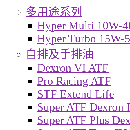
多用途系列
Hyper Multi 10W-4
Hyper Turbo 15W-
自排及手排油
Dexron VI ATF
Pro Racing ATF
STF Extend Life
Super ATF Dexron I
Super ATF Plus De