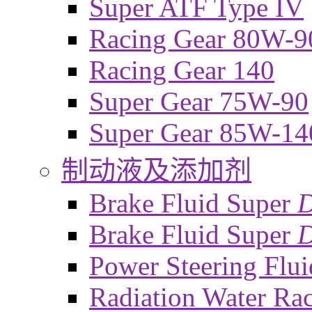
Super ATF Type IV
Racing Gear 80W-9
Racing Gear 140
Super Gear 75W-90
Super Gear 85W-14
制动液及添加剂
Brake Fluid Super
Brake Fluid Super
D
Power Steering Flui
Radiation Water Ra